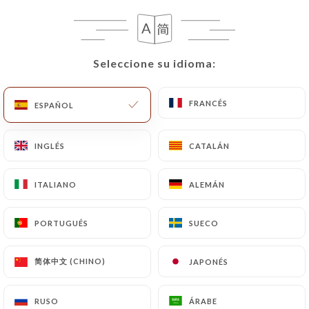
Seleccione su idioma:
Seleccione su idioma:
SYMPHONY
FRANCÉS
FRANCÉS
ESPAÑOL
ESPAÑOL
INGLÉS
INGLÉS
CATALÁN
CATALÁN
RESEÑA 448
RESTAURANT ITALIEN
ITALIANO
ITALIANO
ALEMÁN
ALEMÁN
25 Sente Des Dorées
75019 Paris France
PORTUGUÉS
PORTUGUÉS
SUECO
SUECO
简体中文 (CHINO)
简体中文 (CHINO)
JAPONÉS
JAPONÉS
¿Quiénes somos?
RUSO
RUSO
ÁRABE
ÁRABE