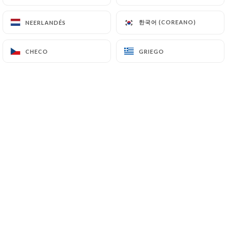
한국어 (COREANO)
한국어 (COREANO)
NEERLANDÉS
NEERLANDÉS
A deux pas de la cité de la musique Paris
CHECO
CHECO
GRIEGO
GRIEGO
19eme, le restaurant Italien
SYMPHONY vous fait voyager à travers
l'Italie grâce à sa cuisine traditionnelle,
des authentiques Pizzas à la
Napolitaine, des pâtes avec des sauces
cuisinées et des desserts
fait maison
.
Nous vous accueillons dans une
atmosphère chaleureuse et familiale
,
entre amis ou entre collègues, venez
profiter d’une salle spacieuse et d’une