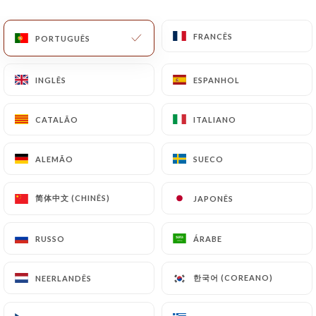
PT
MENU
FRANCÊS
FRANCÊS
PORTUGUÊS
PORTUGUÊS
INGLÊS
INGLÊS
ESPANHOL
ESPANHOL
CATALÃO
CATALÃO
ITALIANO
ITALIANO
/
PÁGINA INICIAL
CONTACTO
Contacto
ALEMÃO
ALEMÃO
SUECO
SUECO
简体中文 (CHINÊS)
简体中文 (CHINÊS)
JAPONÊS
JAPONÊS
RUSSO
RUSSO
ÁRABE
ÁRABE
한국어 (COREANO)
한국어 (COREANO)
NEERLANDÊS
NEERLANDÊS
SYMPHONY