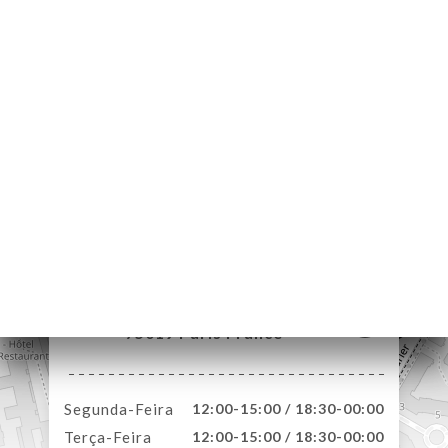
NA
AL
RVAR
ERIA
IAÇÃO
NU
ACTO
25 Sente des Dorées
75019 Paris France
Segunda-Feira
12:00-15:00 / 18:30-00:00
Terça-Feira
12:00-15:00 / 18:30-00:00