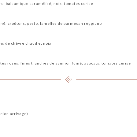
re, balsamique caramélisé, noix, tomates cerise
pané, croûtons, pesto, lamelles de parmesan reggiano
ins de chèvre chaud et noix
ettes roses, fines tranches de saumon fumé, avocats, tomates cerise
selon arrivage)