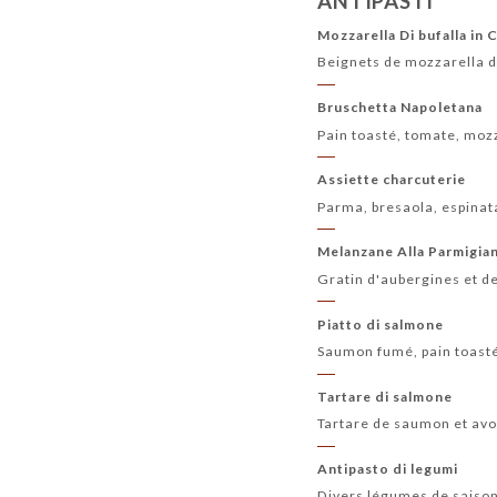
ANTIPASTI
Mozzarella Di bufalla in 
Beignets de mozzarella d
Bruschetta Napoletana
Pain toasté, tomate, mozz
Assiette charcuterie
Parma, bresaola, espinat
Melanzane Alla Parmigia
Gratin d'aubergines et d
Piatto di salmone
Saumon fumé, pain toast
Tartare di salmone
Tartare de saumon et av
Antipasto di legumi
Divers légumes de saison