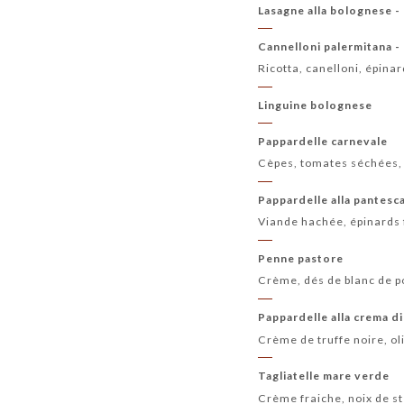
Lasagne alla bolognese -
Cannelloni palermitana -
Ricotta, canelloni, épina
Linguine bolognese
Pappardelle carnevale
Cèpes, tomates séchées,
Pappardelle alla pantesc
Viande hachée, épinards 
Penne pastore
Crème, dés de blanc de 
Pappardelle alla crema di
Crème de truffe noire, ol
Tagliatelle mare verde
Crème fraiche, noix de st