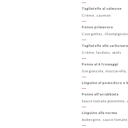
Tagliatelle al salmone
Crème, saumon
Penne primavera
Courgettes, champignons,
Tagliatelle alla carbonar
Crème, lardons, œufs
Penne al 4 fromaggi
Gorgonzola, mozzarella,
Linguine al pomodoro e b
Penne all'arrabbiata
Sauce tomate pimentée, ol
Linguine alla norma
Aubergine, sauce tomate,