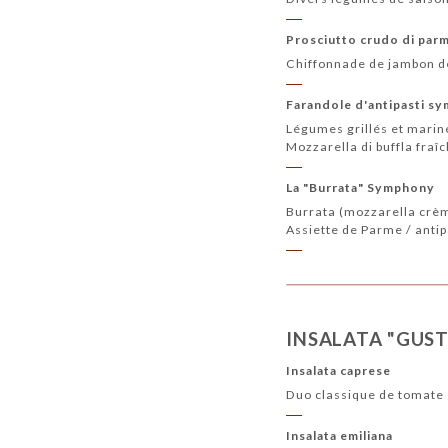
Prosciutto crudo di par
Chiffonnade de jambon d
Farandole d'antipasti s
Légumes grillés et mariné
Mozzarella di buffla fraî
La "Burrata" Symphony
Burrata (mozzarella crèm
Assiette de Parme / anti
INSALATA "GUS
Insalata caprese
Duo classique de tomate 
Insalata emiliana