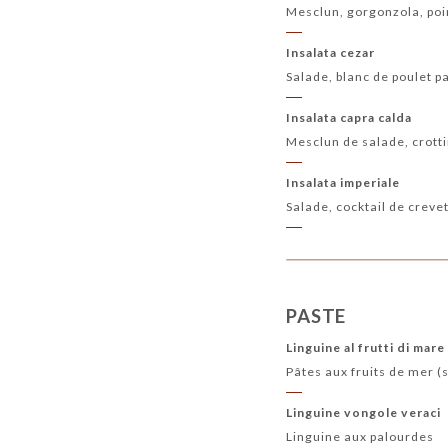
Mesclun, gorgonzola, poi
Insalata cezar
Salade, blanc de poulet 
Insalata capra calda
Mesclun de salade, crott
Insalata imperiale
Salade, cocktail de crev
PASTE
Linguine al frutti di mare
Pâtes aux fruits de mer (
Linguine vongole veraci
Linguine aux palourdes