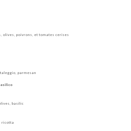
 olives, poivrons, et tomates cerises
a
 taleggio, parmesan
asilico
ives, basilic
 ricotta