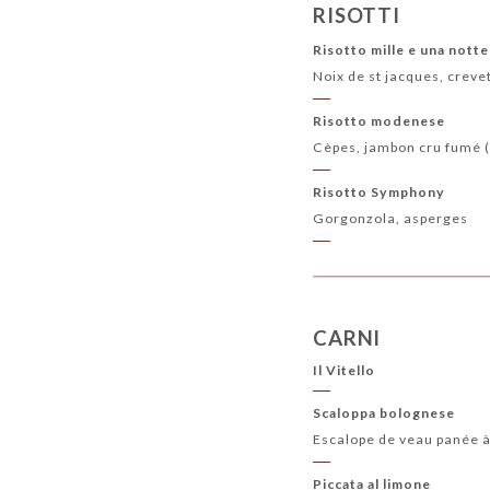
RISOTTI
Risotto mille e una notte
Noix de st jacques, creve
Risotto modenese
Cèpes, jambon cru fumé (
Risotto Symphony
Gorgonzola, asperges
CARNI
Il Vitello
Scaloppa bolognese
Escalope de veau panée à
Piccata al limone