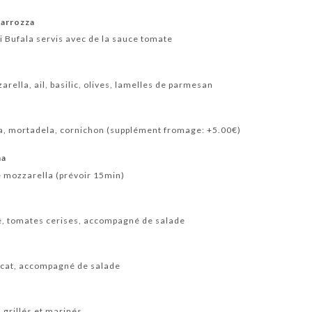
Carrozza
i Bufala servis avec de la sauce tomate
arella, ail, basilic, olives, lamelles de parmesan
a, mortadela, cornichon (supplément fromage: +5.00€)
na
e mozzarella (prévoir 15min)
é, tomates cerises, accompagné de salade
ocat, accompagné de salade
 grillés et marinés