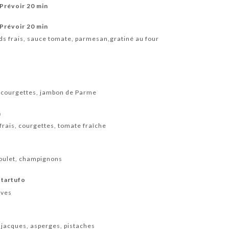
 Prévoir 20 min
 Prévoir 20 min
rds frais, sauce tomate, parmesan,gratiné au four
 courgettes, jambon de Parme
a
frais, courgettes, tomate fraîche
poulet, champignons
 tartufo
ives
 jacques, asperges, pistaches