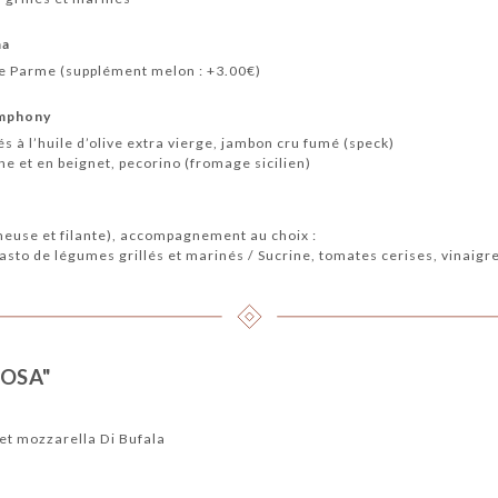
ma
e Parme (supplément melon : +3.00€)
ymphony
s à l’huile d’olive extra vierge, jambon cru fumé (speck)
che et en beignet, pecorino (fromage sicilien)
euse et filante), accompagnement au choix :
pasto de légumes grillés et marinés / Sucrine, tomates cerises, vinaig
TOSA"
et mozzarella Di Bufala