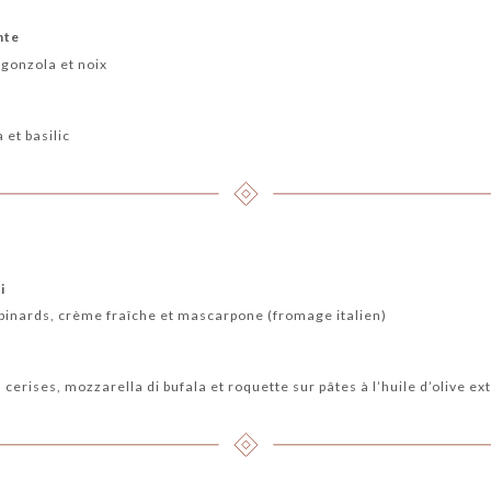
nte
gonzola et noix
et basilic
i
épinards, crème fraîche et mascarpone (fromage italien)
cerises, mozzarella di bufala et roquette sur pâtes à l’huile d’olive ex